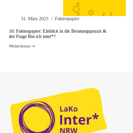
31. März 2023
Faktenpapier
10. Faktenpapier: Einblick in die Beratungspraxis &
der Frage Bin ich inter*?
Weiterlesen
10.
Faktenpapier:
Einblick
in
die
Beratungspraxis
&
der
Frage
Bin
ich
inter*?