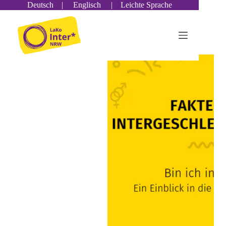
Zum
Deutsch
|
Englisch
|
Leichte Sprache
Inhalt
springen
Schlagwort
intergeschlechtlichkeit