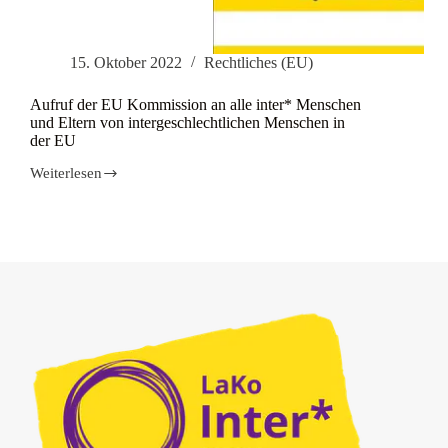
15. Oktober 2022
Rechtliches (EU)
Aufruf der EU Kommission an alle inter* Menschen
und Eltern von intergeschlechtlichen Menschen in
der EU
Weiterlesen
Aufruf
der
EU
Kommission
an
alle
inter*
Menschen
und
Eltern
von
intergeschlechtlichen
Menschen
in
der
EU