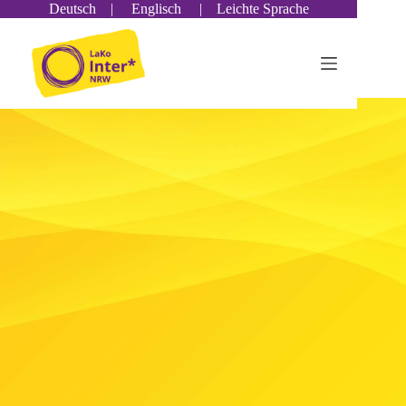
Deutsch
|
Englisch
|
Leichte Sprache
Die LaKo Inter* NRW